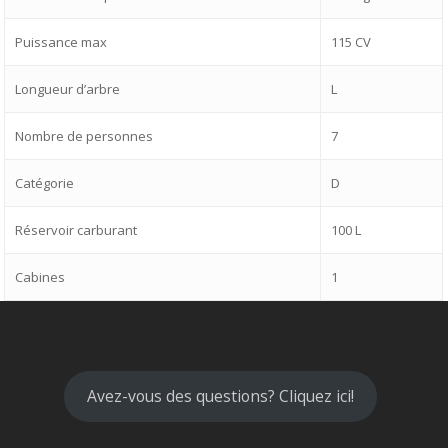
Puissance max
115 CV
Longueur d’arbre
L
Nombre de personnes
7
Catégorie
D
Réservoir carburant
100 L
Cabines
1
Avez-vous des questions? Cliquez ici!