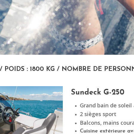
 / POIDS : 1800 KG / NOMBRE DE PERSON
Sundeck G-250
Grand bain de solei
2 sièges sport
Balcons, mains coura
Cuisine extérieure av