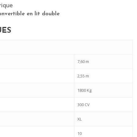
rique
nvertible en lit double
UES
7,60 m
2,55 m
1800 Kg
300 CV
XL
10